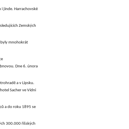
u i jinde. Harrachovské
ásledujících Zemských
e byly mnohokrát
ce
 obnovou. Dne 6. února
etrohradě a v Lipsku.
 hotel Sacher ve Vídni
nců a do roku 1895 se
ých 300.000 říšských