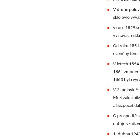
V druhé polovi
sklo bylo vyv
v roce 1829 s
výstavách sklá
Od roku 1851 
oceněny těmi n
V letech 1854-
1861 zmoderni
1863 byla výr
V 2. polovině 
Mezi zákazníky
a bezpočet dal
O prosperitě a
datuje vznik 
1. dubna 1943