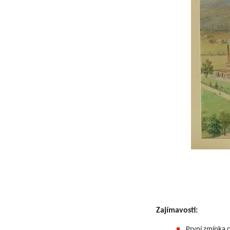
Zajímavosti:
První zmínka o