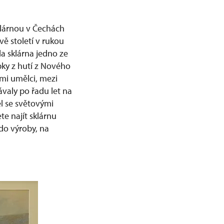
klárnou v Čechách
vě století v rukou
ila sklárna jedno ze
ky z hutí z Nového
mi umělci, mezi
ávaly po řadu let na
l se světovými
te najít sklárnu
do výroby, na