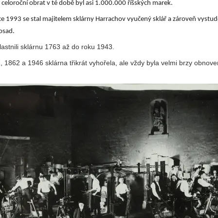
celoroční obrat v té době byl asi 1.000.000 říšských marek.
ce 1993 se stal majitelem sklárny Harrachov vyučený sklář a zároveň vystu
osad.
astnili sklárnu 1763 až do roku 1943.
, 1862 a 1946 sklárna třikrát vyhořela, ale vždy byla velmi brzy obnov