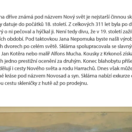
na dříve známá pod názvem Nový svět je nejstarší činnou s
y datuje do počátků 18. století. Z celkových 311 let byla po d
 o ni pečoval a hýčkal ji. Není tedy divu, že v 19. století zaž
ích období. Pod taktovkou Jana Nepomuka byste našli výrob
ch dvorech po celém světě. Sklárna spolupracovala se slavný
ř Jan Kotěra nebo malíř Alfons Mucha. Kousky z Krkonoš získ
h jedno prestižní ocenění za druhým. Konec blahobytu přiše
dělují i cesty Nového světa a rodu Harrachů. Dnes však může
plné kráse pod názvem Novosad a syn. Sklárna nabízí exkurze 
ou cestu skleničky z hutě až po prodejnu.