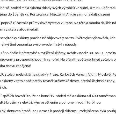
ně 18. století měla sklárna sklady svých výrobků ve Vídni, Izmiru, Cařihrad
áženo do Španělska, Portugalska, Nizozemí, Anglie a mnoha dalších zemí
e poprvé zúčastnila průmyslové výstavy v Praze. Na této a mnoha dalších n
rna získala zlatou medaili.
se výrobky sklárny pravidelně objevovaly na tzv. Světových výstavách, kd
ejvyššími cenami za své provedení, styl a nápady.
1855 došlo k přestavbě a rozšíření sklárny, avšak v noci z 30. na 31. prosin
zovaný a prosperující podnik vyhořel. Na přání hraběte se ihned začalo s
oba znovu zahájena!
19. století měla sklárna sklady v Praze, Karlových Varech, Vídni, Moskvě, P
 sklárny v této době patřily rovněž královské dvory, přední šlechtické rody,
ších.
 úspěších hovoří i to, že na konci 19. století měla sklárna asi 400 zaměstna
velké brusírny s elektrickým osvětlením a pohonem vodní turbínou
 byl donucen hrabě Jan Harrach k prodeji sklárny. Prodejní cena byla pouh