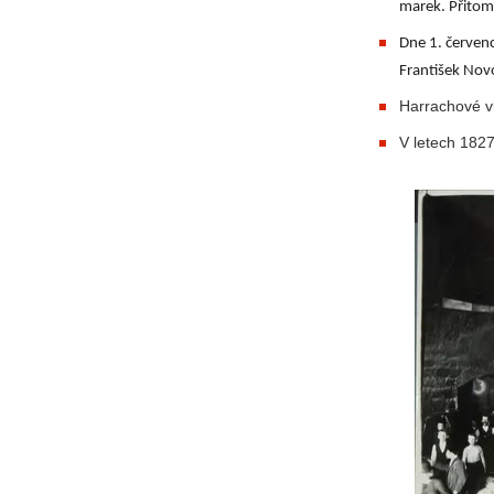
marek. Přitom 
Dne 1. červen
František Nov
Harrachové vl
V letech 1827