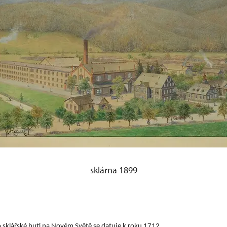
sklárna 1899
 sklářské huti na Novém Světě se datuje k roku 1712.