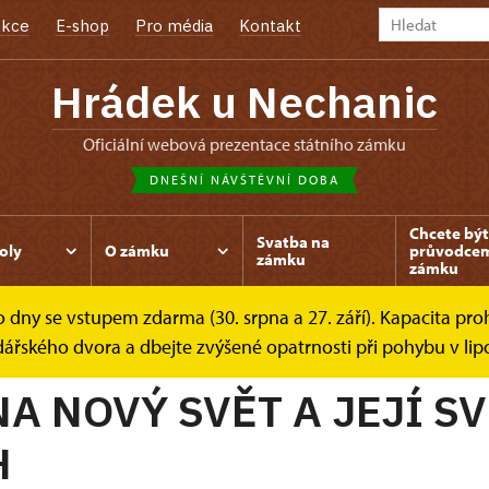
kce
E-shop
Pro média
Kontakt
Hrádek u Nechanic
oficiální webová prezentace státního zámku
DNEŠNÍ NÁVŠTĚVNÍ DOBA
Chcete být
Svatba na
oly
O zámku
průvodce
zámku
zámku
dny se vstupem zdarma (30. srpna a 27. září). Kapacita prohl
ky
sklárna Nový svět
dářského dvora a dbejte zvýšené opatrnosti při pohybu v lip
A NOVÝ SVĚT A JEJÍ S
H