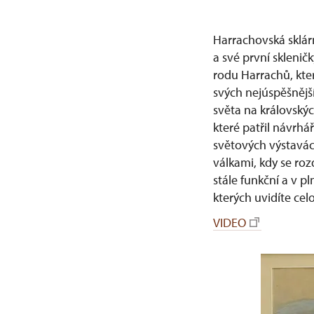
Harrachovská sklár
a své první skleničk
rodu Harrachů, který
svých nejúspěšnějš
světa na královský
které patřil návrhá
světových výstavác
válkami, kdy se roz
stále funkční a v 
kterých uvidíte cel
VIDEO