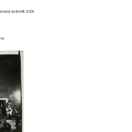
dovaný právník JUDr.
ena