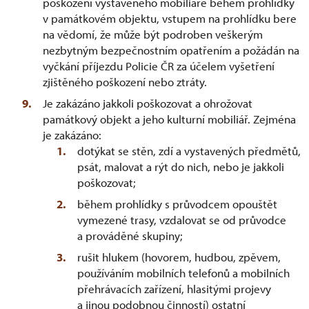
poškození vystaveného mobiliáře během prohlídky
v památkovém objektu, vstupem na prohlídku bere
na vědomí, že může být podroben veškerým
nezbytným bezpečnostním opatřením a požádán na
vyčkání příjezdu Policie ČR za účelem vyšetření
zjištěného poškození nebo ztráty.
Je zakázáno jakkoli poškozovat a ohrožovat
památkový objekt a jeho kulturní mobiliář. Zejména
je zakázáno:
dotýkat se stěn, zdí a vystavených předmětů,
psát, malovat a rýt do nich, nebo je jakkoli
poškozovat;
během prohlídky s průvodcem opouštět
vymezené trasy, vzdalovat se od průvodce
a prováděné skupiny;
rušit hlukem (hovorem, hudbou, zpěvem,
používáním mobilních telefonů a mobilních
přehrávacích zařízení, hlasitými projevy
a jinou podobnou činností) ostatní