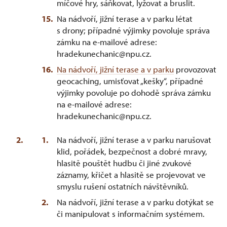
míčové hry, sáňkovat, lyžovat a bruslit.
Na nádvoří, jižní terase a v parku létat
s drony; případné výjimky povoluje správa
zámku na e-mailové adrese:
hradekunechanic@npu.cz.
Na nádvoří, jižní terase a v parku
provozovat
geocaching, umisťovat „kešky“, případné
výjimky povoluje po dohodě správa zámku
na e-mailové adrese:
hradekunechanic@npu.cz.
Na nádvoří, jižní terase a v parku narušovat
klid, pořádek, bezpečnost a dobré mravy,
hlasitě pouštět hudbu či jiné zvukové
záznamy, křičet a hlasitě se projevovat ve
smyslu rušení ostatních návštěvníků.
Na nádvoří, jižní terase a v parku dotýkat se
či manipulovat s informačním systémem.