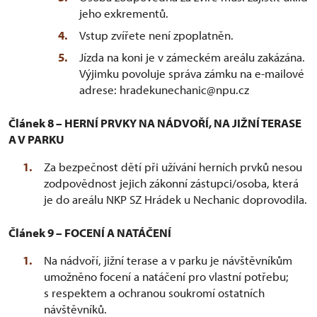
jeho exkrementů.
Vstup zvířete není zpoplatněn.
Jízda na koni je v zámeckém areálu zakázána.
Výjimku povoluje správa zámku na e-mailové
adrese: hradekunechanic@npu.cz
Článek 8 – HERNÍ PRVKY NA NÁDVOŘÍ, NA JIŽNÍ TERASE
A V PARKU
Za bezpečnost dětí při užívání herních prvků nesou
zodpovědnost jejich zákonní zástupci/osoba, která
je do areálu NKP SZ Hrádek u Nechanic doprovodila.
Článek 9 – FOCENÍ A NATÁČENÍ
Na nádvoří, jižní terase a v parku je návštěvníkům
umožněno focení a natáčení pro vlastní potřebu;
s respektem a ochranou soukromí ostatních
návštěvníků.