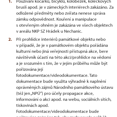
Používání kočárků, bicyklů, koloběžek, kolečkových
bruslí apod. je v zámeckých interiérech zakázáno. Za
odložené předměty nebo zvířata nenese správa
zámku odpovědnost. Kouření a manipulace
s otevřeným ohněm je zakázána ve všech objektech
v areálu NKP SZ Hrádek u Nechanic.
Při prohlídce interiérů památkové objektu nebo
v případě, že je v památkovém objektu pořádána
kulturní nebo jiná veřejnosti přístupná akce, bere
návštěvník účastí na této akci/prohlídce na vědomí
a je srozuměn s tím, že v jejím průběhu může být
pořizována její
fotodokumentace/videodokumentace. Tato
dokumentace bude využita výhradně k naplnění
oprávněných zájmů Národního památkového ústavu
(též jen „NPÚ“) pro účely propagace akce,
informování o akci apod. na webu, sociálních sítích,
tiskovinách apod.
Fotodokumentace/videodokumentace bude