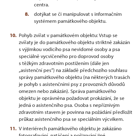
centra.
dotýkat se či manipulovat s informačním
systémem památkového objektu.
Pohyb zvířat v památkovém objektu: Vstup se
zvířaty je do památkového objektu striktně zakázán
s výjimkou vodicího psa nevidomé osoby a psa
speciálně vycvičeného pro doprovod osoby
s těžkým zdravotním postižením (dále jen
„asistenční pes“) na základě předchozího souhlasu
správy památkového objektu (na některých trasách
je pohyb s asistenčními psy z provozních důvodů
omezen nebo zakázán). Správa památkového
objektu je oprávněna požadovat prokázání, že se
jedná o asistenčního psa. Osoba s nepříznivým
zdravotním stavem je povinna na požádání předložit
průkaz asistenčního psa se speciálním výcvikem.
V interiérech památkového objektu je zakázáno
fotografování, natáčení a pořizování jiné