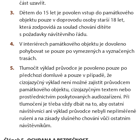
část uzavřít.
Dětem do 15 let je povolen vstup do památkového
objektu pouze v doprovodu osoby starší 18 let,
která zodpovídá za soulad chování dítěte
s požadavky návštěvního řádu.
V interiérech památkového objektu je dovoleno
pohybovat se pouze po vymezených a vyznačených
trasách.
Tlumočit výklad průvodce je povoleno pouze po
předchozí domluvě a pouze v případě, že
cizojazyčný výklad není možné zajistit průvodcem
památkového objektu, cizojazyčným textem nebo
prostřednictvím poskytovaných audiozařízení. Při
tlumočení je třeba vždy dbát na to, aby ostatní
návštěvníci ani výklad průvodce nebyli nepřiměřeně
rušeni a na zásady slušného chování vůči ostatním
návštěvníkům.
Článek 5 - OCHRANA A BEZPEČNOST