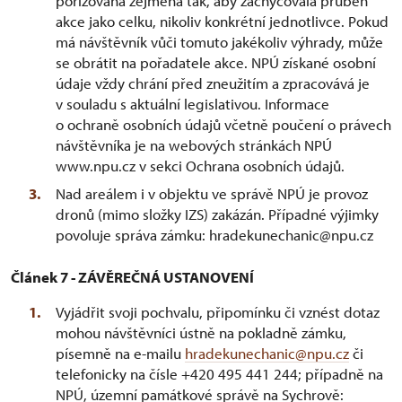
pořizována zejména tak, aby zachycovala průběh
akce jako celku, nikoliv konkrétní jednotlivce. Pokud
má návštěvník vůči tomuto jakékoliv výhrady, může
se obrátit na pořadatele akce. NPÚ získané osobní
údaje vždy chrání před zneužitím a zpracovává je
v souladu s aktuální legislativou. Informace
o ochraně osobních údajů včetně poučení o právech
návštěvníka je na webových stránkách NPÚ
www.npu.cz v sekci Ochrana osobních údajů.
Nad areálem i v objektu ve správě NPÚ je provoz
dronů (mimo složky IZS) zakázán. Případné výjimky
povoluje správa zámku: hradekunechanic@npu.cz
Článek 7 - ZÁVĚREČNÁ USTANOVENÍ
Vyjádřit svoji pochvalu, připomínku či vznést dotaz
mohou návštěvníci ústně na pokladně zámku,
písemně na e-mailu
hradekunechanic@npu.cz
či
telefonicky na čísle +420 495 441 244; případně na
NPÚ, územní památkové správě na Sychrově: