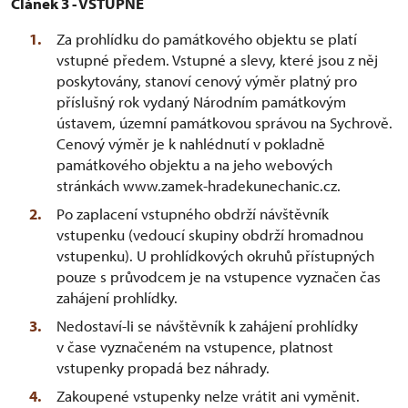
Článek 3 - VSTUPNÉ
Za prohlídku do památkového objektu se platí
vstupné předem. Vstupné a slevy, které jsou z něj
poskytovány, stanoví cenový výměr platný pro
příslušný rok vydaný Národním památkovým
ústavem, územní památkovou správou na Sychrově.
Cenový výměr je k nahlédnutí v pokladně
památkového objektu a na jeho webových
stránkách www.zamek-hradekunechanic.cz.
Po zaplacení vstupného obdrží návštěvník
vstupenku (vedoucí skupiny obdrží hromadnou
vstupenku). U prohlídkových okruhů přístupných
pouze s průvodcem je na vstupence vyznačen čas
zahájení prohlídky.
Nedostaví-li se návštěvník k zahájení prohlídky
v čase vyznačeném na vstupence, platnost
vstupenky propadá bez náhrady.
Zakoupené vstupenky nelze vrátit ani vyměnit.