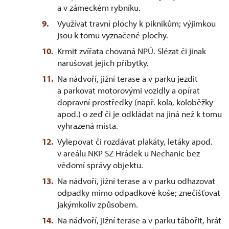
a v zámeckém rybníku.
Využívat travní plochy k piknikům; výjimkou
jsou k tomu vyznačené plochy.
Krmit zvířata chovaná NPÚ. Slézat či jinak
narušovat jejich příbytky.
Na nádvoří, jižní terase a v parku jezdit
a parkovat motorovými vozidly a opírat
dopravní prostředky (např. kola, koloběžky
apod.) o zeď či je odkládat na jiná než k tomu
vyhrazená místa.
Vylepovat či rozdávat plakáty, letáky apod.
v areálu NKP SZ Hrádek u Nechanic bez
vědomí správy objektu.
Na nádvoří, jižní terase a v parku odhazovat
odpadky mimo odpadkové koše; znečišťovat
jakýmkoliv způsobem.
Na nádvoří, jižní terase a v parku tábořit, hrát