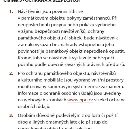
Návštěvníci jsou povinni řídit se
v památkovém objektu pokyny zaměstnanců. Při
neuposlechnutí pokynu nebo příkazu vydaného
v zájmu bezpečnosti návštěvníků, ochrany
památkového objektu či sbírek, bude návštěvník
z areálu vykázán bez náhrady vstupného a jeho
povinností je památkový objekt neprodleně opustit.
Kromě toho se návštěvník vystavuje nebezpečí
postihu podle obecně závazných právních předpisů.
Pro ochranu památkového objektu, návštěvníků
a kulturního mobiliáře jsou vybrané vnitřní prostory
monitorovány kamerovým systémem se záznamem.
Informace o ochraně osobních údajů jsou uvedeny
na webových stránkách
www.npu.cz
v sekci ochrana
osobních údajů.
Osobám důvodně podezřelým z opilosti či požití
drog a jiných omamných látek je přístup do
památkového objektu zcela zakázán.