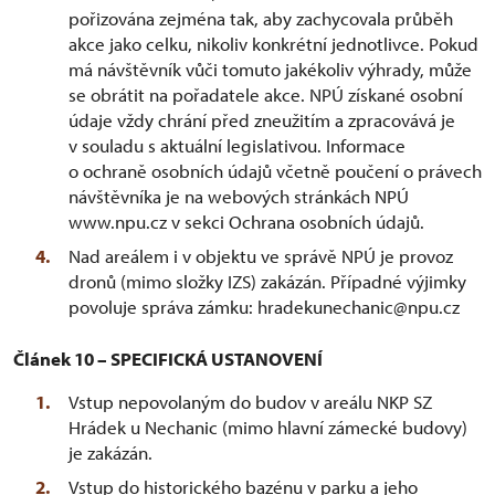
pořizována zejména tak, aby zachycovala průběh
akce jako celku, nikoliv konkrétní jednotlivce. Pokud
má návštěvník vůči tomuto jakékoliv výhrady, může
se obrátit na pořadatele akce. NPÚ získané osobní
údaje vždy chrání před zneužitím a zpracovává je
v souladu s aktuální legislativou. Informace
o ochraně osobních údajů včetně poučení o právech
návštěvníka je na webových stránkách NPÚ
www.npu.cz v sekci Ochrana osobních údajů.
Nad areálem i v objektu ve správě NPÚ je provoz
dronů (mimo složky IZS) zakázán. Případné výjimky
povoluje správa zámku: hradekunechanic@npu.cz
Článek 10 – SPECIFICKÁ USTANOVENÍ
Vstup nepovolaným do budov v areálu NKP SZ
Hrádek u Nechanic (mimo hlavní zámecké budovy)
je zakázán.
Vstup do historického bazénu v parku a jeho