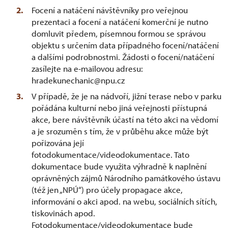
Focení a natáčení návštěvníky pro veřejnou
prezentaci a focení a natáčení komerční je nutno
domluvit předem, písemnou formou se správou
objektu s určením data případného focení/natáčení
a dalšími podrobnostmi. Žádosti o focení/natáčení
zasílejte na e-mailovou adresu:
hradekunechanic@npu.cz
V případě, že je na nádvoří, jižní terase nebo v parku
pořádána kulturní nebo jiná veřejnosti přístupná
akce, bere návštěvník účastí na této akci na vědomí
a je srozuměn s tím, že v průběhu akce může být
pořizována její
fotodokumentace/videodokumentace. Tato
dokumentace bude využita výhradně k naplnění
oprávněných zájmů Národního památkového ústavu
(též jen „NPÚ“) pro účely propagace akce,
informování o akci apod. na webu, sociálních sítích,
tiskovinách apod.
Fotodokumentace/videodokumentace bude