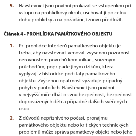
Návštěvníci jsou povinni prokázat se vstupenkou při
vstupu na prohlídkový okruh, uschovat ji po celou
dobu prohlídky a na požádání ji znovu předložit.
Článek 4 - PROHLÍDKA PAMÁTKOVÉHO OBJEKTU
Při prohlídce interiérů památkového objektu je
třeba, aby návštěvníci věnovali zvýšenou pozornost
nerovnostem povrchů komunikací, sníženým
průchodům, popřípadě jiným rizikům, která
vyplývají z historické podstaty památkového
objektu. Zvýšenou opatrnost vyžaduje případný
pohyb v pantoflích. Návštěvníci jsou povinni
v nejvyšší míře dbát o svou bezpečnost, bezpečnost
doprovázených dětí a případně dalších svěřených
osob.
Z důvodů nepříznivého počasí, pronájmu
památkového objektu nebo kritických technických
problémů může správa památkový objekt nebo jeho