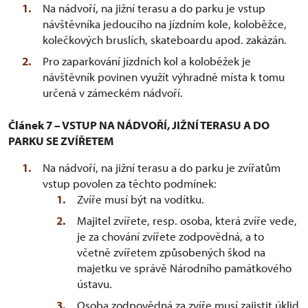
Na nádvoří, na jižní terasu a do parku je vstup
návštěvníka jedoucího na jízdním kole, koloběžce,
kolečkových bruslích, skateboardu apod. zakázán.
Pro zaparkování jízdních kol a koloběžek je
návštěvník povinen využít výhradně místa k tomu
určená v zámeckém nádvoří.
Článek 7 – VSTUP NA NÁDVOŘÍ, JIŽNÍ TERASU A DO
PARKU SE ZVÍŘETEM
Na nádvoří, na jižní terasu a do parku je zvířatům
vstup povolen za těchto podmínek:
Zvíře musí být na vodítku.
Majitel zvířete, resp. osoba, která zvíře vede,
je za chování zvířete zodpovědná, a to
včetně zvířetem způsobených škod na
majetku ve správě Národního památkového
ústavu.
Osoba zodpovědná za zvíře musí zajistit úklid