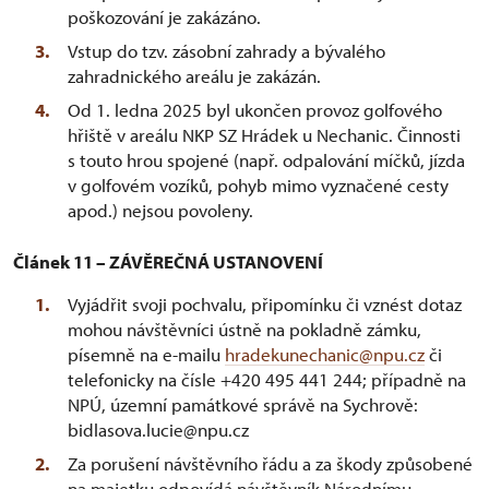
poškozování je zakázáno.
Vstup do tzv. zásobní zahrady a bývalého
zahradnického areálu je zakázán.
Od 1. ledna 2025 byl ukončen provoz golfového
hřiště v areálu NKP SZ Hrádek u Nechanic. Činnosti
s touto hrou spojené (např. odpalování míčků, jízda
v golfovém vozíků, pohyb mimo vyznačené cesty
apod.) nejsou povoleny.
Článek 11 – ZÁVĚREČNÁ USTANOVENÍ
Vyjádřit svoji pochvalu, připomínku či vznést dotaz
mohou návštěvníci ústně na pokladně zámku,
písemně na e-mailu
hradekunechanic@npu.cz
či
telefonicky na čísle +420 495 441 244; případně na
NPÚ, územní památkové správě na Sychrově:
bidlasova.lucie@npu.cz
Za porušení návštěvního řádu a za škody způsobené
na majetku odpovídá návštěvník Národnímu