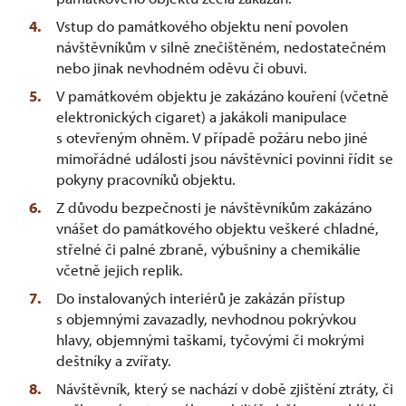
Vstup do památkového objektu není povolen
návštěvníkům v silně znečištěném, nedostatečném
nebo jinak nevhodném oděvu či obuvi.
V památkovém objektu je zakázáno kouření (včetně
elektronických cigaret) a jakákoli manipulace
s otevřeným ohněm. V případě požáru nebo jiné
mimořádné události jsou návštěvníci povinni řídit se
pokyny pracovníků objektu.
Z důvodu bezpečnosti je návštěvníkům zakázáno
vnášet do památkového objektu veškeré chladné,
střelné či palné zbraně, výbušniny a chemikálie
včetně jejich replik.
Do instalovaných interiérů je zakázán přístup
s objemnými zavazadly, nevhodnou pokrývkou
hlavy, objemnými taškami, tyčovými či mokrými
deštníky a zvířaty.
Návštěvník, který se nachází v době zjištění ztráty, či