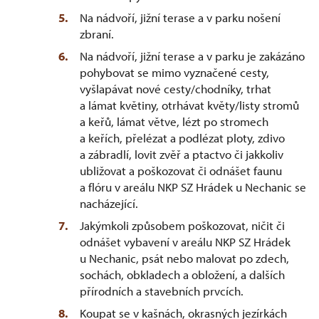
Na nádvoří, jižní terase a v parku nošení
zbraní.
Na nádvoří, jižní terase a v parku je zakázáno
pohybovat se mimo vyznačené cesty,
vyšlapávat nové cesty/chodníky, trhat
a lámat květiny, otrhávat květy/listy stromů
a keřů, lámat větve, lézt po stromech
a keřích, přelézat a podlézat ploty, zdivo
a zábradlí, lovit zvěř a ptactvo či jakkoliv
ubližovat a poškozovat či odnášet faunu
a flóru v areálu NKP SZ Hrádek u Nechanic se
nacházející.
Jakýmkoli způsobem poškozovat, ničit či
odnášet vybavení v areálu NKP SZ Hrádek
u Nechanic, psát nebo malovat po zdech,
sochách, obkladech a obložení, a dalších
přírodních a stavebních prvcích.
Koupat se v kašnách, okrasných jezírkách