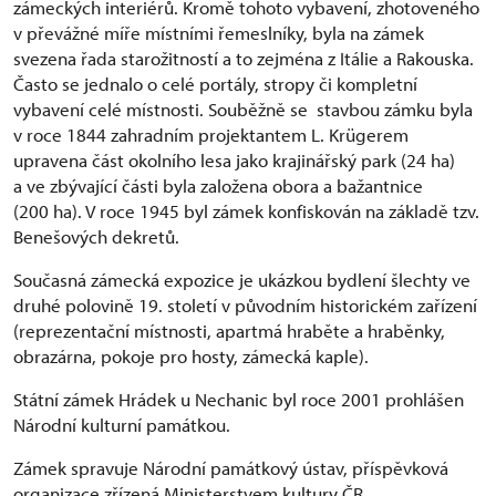
zámeckých interiérů. Kromě tohoto vybavení, zhotoveného
v převážné míře místními řemeslníky, byla na zámek
svezena řada starožitností a to zejména z Itálie a Rakouska.
Často se jednalo o celé portály, stropy či kompletní
vybavení celé místnosti. Souběžně se stavbou zámku byla
v roce 1844 zahradním projektantem L. Krügerem
upravena část okolního lesa jako krajinářský park (24 ha)
a ve zbývající části byla založena obora a bažantnice
(200 ha). V roce 1945 byl zámek konfiskován na základě tzv.
Benešových dekretů.
Současná zámecká expozice je ukázkou bydlení šlechty ve
druhé polovině 19. století v původním historickém zařízení
(reprezentační místnosti, apartmá hraběte a hraběnky,
obrazárna, pokoje pro hosty, zámecká kaple).
Státní zámek Hrádek u Nechanic byl roce 2001 prohlášen
Národní kulturní památkou.
Zámek spravuje Národní památkový ústav, příspěvková
organizace zřízená Ministerstvem kultury ČR.