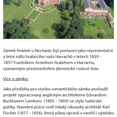
Zámek Hrádek u Nechanic byl postaven jako reprezentační
a letní sídlo hraběcího rodu Harrachů v letech 1839 -
1857 Františkem Arnoštem hrabětem z Harrachu,
významným představitelem jilemnické rodové linie.
Více o zámku:
Jako předloha pro stavbu romantického zámku posloužil
projekt vypracovaný anglickým architektem Edwardem
Bucktonem Lambem (1805 - 1869) ve stylu tudorské
gotiky. Stavební práce vedl mladý rakouský architekt Karl
Fischer (1817 - 1856), který plány upravil a navrhl i výzdobu