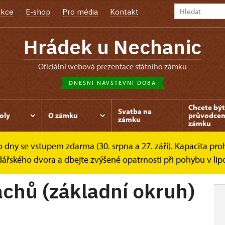
kce
E-shop
Pro média
Kontakt
Hrádek u Nechanic
oficiální webová prezentace státního zámku
DNEŠNÍ NÁVŠTĚVNÍ DOBA
Chcete být
Svatba na
oly
O zámku
průvodce
zámku
zámku
dny se vstupem zdarma (30. srpna a 27. září). Kapacita prohl
níky
Prohlídkové okruhy
Lesk a sláva Harrachů (základní.
dářského dvora a dbejte zvýšené opatrnosti při pohybu v lip
achů (základní okruh)