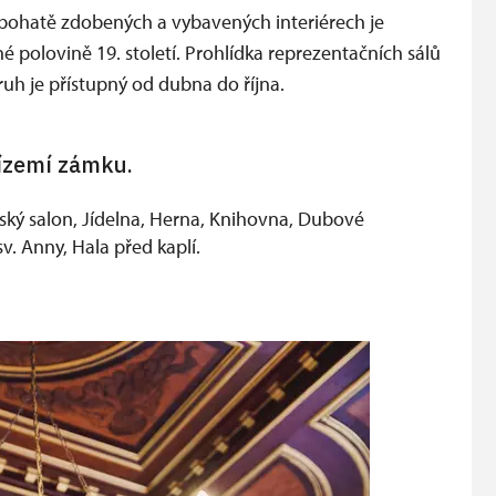
h bohatě zdobených a vybavených interiérech je
 polovině 19. století. Prohlídka reprezentačních sálů
uh je přístupný od dubna do října.
řízemí zámku.
ubský salon, Jídelna, Herna, Knihovna, Dubové
sv. Anny, Hala před kaplí.