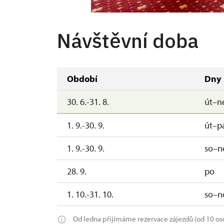
Návštěvní doba
Období
Dny
30. 6.-31. 8.
út–n
1. 9.-30. 9.
út–p
1. 9.-30. 9.
so–n
28. 9.
po
1. 10.-31. 10.
so–n
Od ledna přijímáme rezervace zájezdů (od 10 os