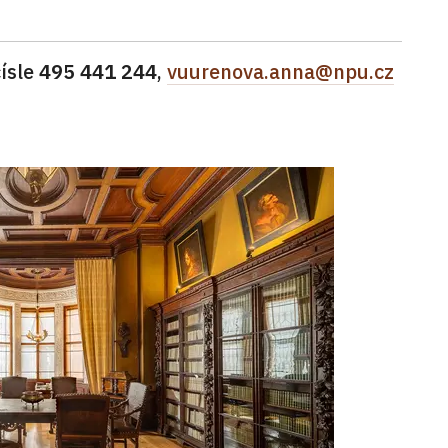
čísle
495 441 244
,
vuurenova.anna@npu.cz