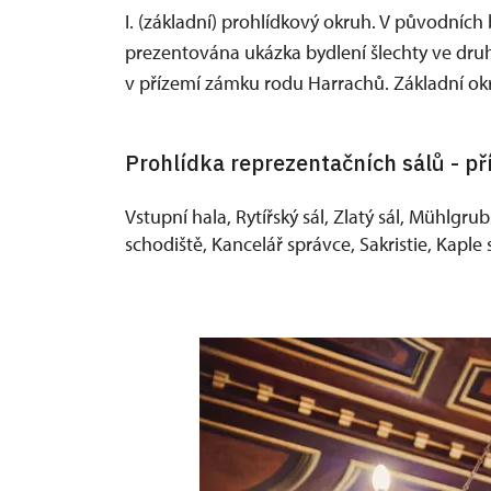
I. (základní) prohlídkový okruh. V původníc
prezentována ukázka bydlení šlechty ve druhé
v přízemí zámku rodu Harrachů. Základní okr
Prohlídka reprezentačních sálů - p
Vstupní hala, Rytířský sál, Zlatý sál, Mühlgr
schodiště, Kancelář správce, Sakristie, Kaple 