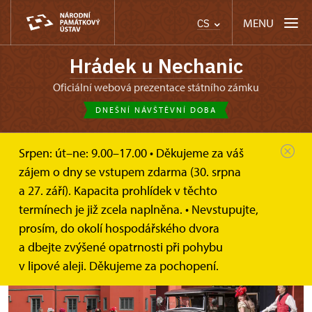
MENU
CS
Hrádek u Nechanic
oficiální webová prezentace státního zámku
DNEŠNÍ NÁVŠTĚVNÍ DOBA
Srpen: út–ne: 9.00–17.00 • Děkujeme za váš
zájem o dny se vstupem zdarma (30. srpna
a 27. září). Kapacita prohlídek v těchto
Přijelo panstvo
termínech je již zcela naplněna. • Nevstupujte,
prosím, do okolí hospodářského dvora
Kostýmové prohlídky
a dbejte zvýšené opatrnosti při pohybu
v lipové aleji. Děkujeme za pochopení.