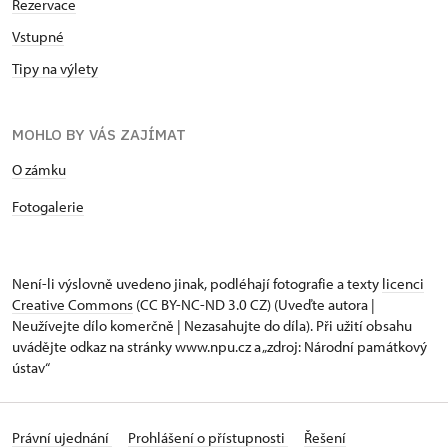
Rezervace
Vstupné
Tipy na výlety
MOHLO BY VÁS ZAJÍMAT
O zámku
Fotogalerie
Není-li výslovně uvedeno jinak, podléhají fotografie a texty
licenci
Creative Commons
(CC BY-NC-ND 3.0 CZ) (Uveďte autora |
Neužívejte dílo komerčně | Nezasahujte do díla). Při užití obsahu
uvádějte odkaz na stránky www.npu.cz a „zdroj: Národní památkový
ústav“
Právní ujednání
Prohlášení o přístupnosti
Řešení