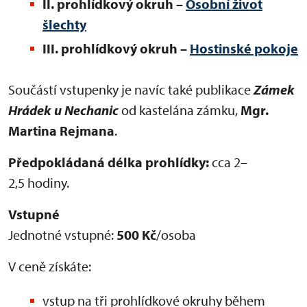
II. prohlídkový okruh –
Osobní život
šlechty
III. prohlídkový okruh
–
Hostinské pokoje
Součástí vstupenky je navíc také publikace
Zámek
Hrádek u Nechanic
od kastelána zámku,
Mgr.
Martina Rejmana
.
Předpokládaná délka prohlídky:
cca 2–
2,5 hodiny.
Vstupné
Jednotné vstupné:
500 Kč
/osoba
V ceně získáte:
vstup na tři prohlídkové okruhy během