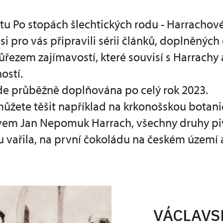
tu Po stopách šlechtických rodu - Harrachov
si pro vás připravili sérii článků, doplněných 
ůřezem zajímavostí, které souvisí s Harrachy 
ostí.
de průběžně doplňována po celý rok 2023.
ůžete těšit například na krkonošskou botani
vem Jan Nepomuk Harrach, všechny druhy piv
u vařila, na první čokoládu na českém území
VÁCLAVS