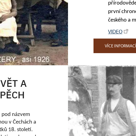
přírodověde
první chrono
českého a m
VIDEO
VÍCE INFORMAC
VĚT A
SPĚCH
á pod názvem
rnou v Čechách a
ků 18. století.