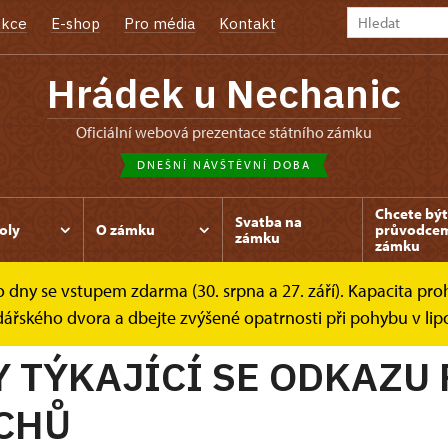
kce
E-shop
Pro média
Kontakt
Hrádek u Nechanic
oficiální webová prezentace státního zámku
DNEŠNÍ NÁVŠTĚVNÍ DOBA
Chcete být
Svatba na
oly
O zámku
průvodce
zámku
zámku
dny se vstupem zdarma (30. srpna a 27. září). Kapacita prohl
ky
dářského dvora a dbejte zvýšené opatrnosti při pohybu v lip
 TÝKAJÍCÍ SE ODKAZU
CHŮ