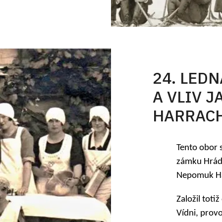
24. LED
A VLIV 
HARRAC
Tento obor 
zámku Hráde
Nepomuk Ha
Založil toti
Vídni, provo