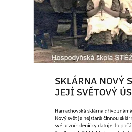
SKLÁRNA NOVÝ S
JEJÍ SVĚTOVÝ Ú
Harrachovská sklárna dříve znám
Nový svět je nejstarší činnou sklá
své první skleničky datuje do počát