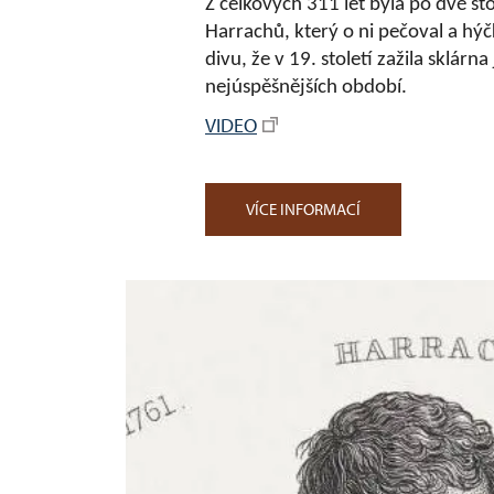
Z celkových 311 let byla po dvě st
Harrachů, který o ni pečoval a hýčk
divu, že v 19. století zažila sklárn
nejúspěšnějších období.
VIDEO
VÍCE INFORMACÍ