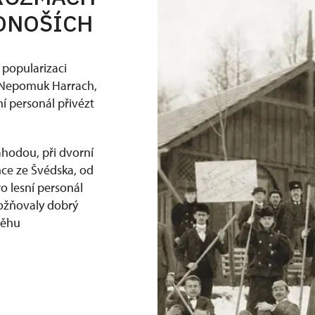
KONOŠÍCH
 popularizaci
n Nepomuk Harrach,
ní personál přivézt
áhodou, při dvorní
nce ze Švédska, od
o lesní personál
možňovaly dobrý
něhu