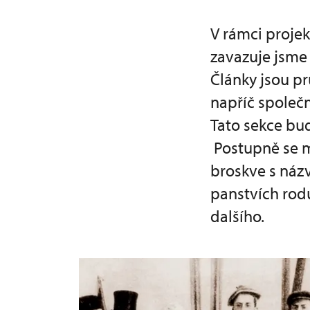
V rámci projek
zavazuje jsme 
Články jsou pr
napříč společn
Tato sekce bu
Postupně se m
broskve s náz
panstvích rod
dalšího.