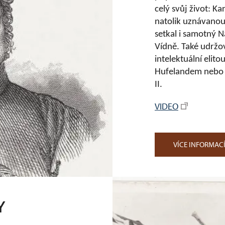
celý svůj život: K
natolik uznávanou 
setkal i samotný 
Vídně. Také udržov
intelektuální elito
Hufelandem nebo J
II.
VIDEO
VÍCE INFORMAC
Y