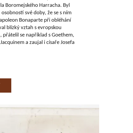
arla Boromejského Harracha. Byl
osobností své doby, že se s ním
Napoleon Bonaparte při obléhání
al blízký vztah s evropskou
u, přátelil se například s Goethem,
acquinem a zaujal i císaře Josefa
Í