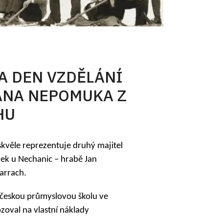
NA DEN VZDĚLÁNÍ
JANA NEPOMUKA Z
HU
skvěle reprezentuje druhý majitel
k u Nechanic – hrabě Jan
rrach.
ž českou průmyslovou školu ve
zoval na vlastní náklady