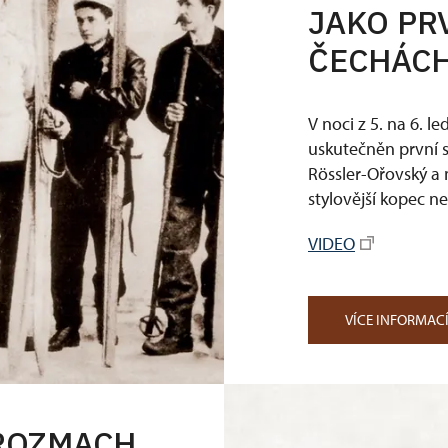
JAKO PR
ČECHÁC
V noci z 5. na 6. 
uskutečněn první s
Rössler-Ořovský a 
stylovější kopec n
VIDEO
VÍCE INFORMAC
ROZMACH