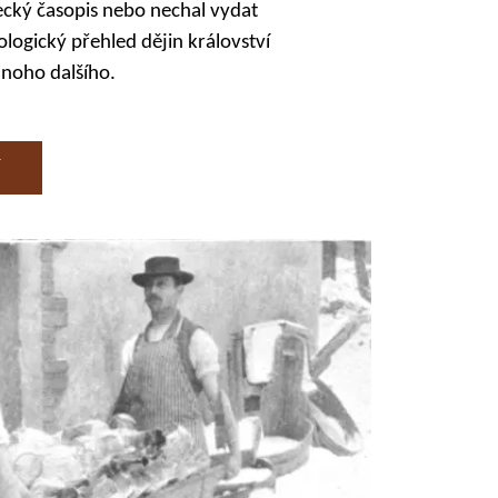
cký časopis nebo nechal vydat
logický přehled dějin království
noho dalšího.
Í