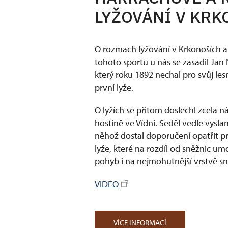
LYŽOVÁNÍ V KR
O rozmach lyžování v Krkonoších a
tohoto sportu u nás se zasadil Ja
který roku 1892 nechal pro svůj les
první lyže.
O lyžích se přitom doslechl zcela n
hostině ve Vídni. Seděl vedle vysla
něhož dostal doporučení opatřit pr
lyže, které na rozdíl od sněžnic u
pohyb i na nejmohutnější vrstvě s
VIDEO
VÍCE INFORMACÍ