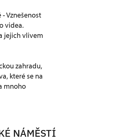
é - Vznešenost
o videa.
a jejich vlivem
ckou zahradu,
a, které se na
 a mnoho
KÉ NÁMĚSTÍ