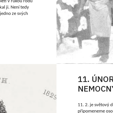
oletí v rukou rodu
al ji. Není tedy
a jedno ze svých
11. ÚNO
NEMOCN
11. 2. je světový
připomeneme osob