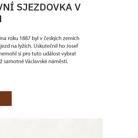
VNÍ SJEZDOVKA V
H
ledna roku 1887 byl v českých zemích
jezd na lyžích. Uskutečnil ho Josef
nemohl si pro tuto událost vybrat
ež samotné Václavské náměstí.
Í