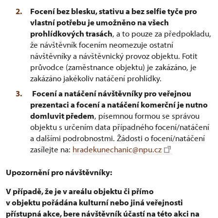
Focení bez blesku, stativu a bez selfie tyče pro
vlastní potřebu je umožněno na všech
prohlídkových trasách
, a to pouze za předpokladu,
že návštěvník focením neomezuje ostatní
návštěvníky a návštěvnický provoz objektu. Fotit
průvodce (zaměstnance objektu) je zakázáno, je
zakázáno jakékoliv natáčení prohlídky.
Focení a natáčení návštěvníky pro veřejnou
prezentaci a focení a natáčení komerční je nutno
domluvit předem
, písemnou formou se správou
objektu s určením data případného focení/natáčení
a dalšími podrobnostmi. Žádosti o focení/natáčení
zasílejte na:
hradekunechanic@npu.cz
Upozornění pro návštěvníky:
V případě, že je v areálu objektu či přímo
v objektu pořádána kulturní nebo jiná veřejnosti
přístupná akce, bere návštěvník účastí na této akci na