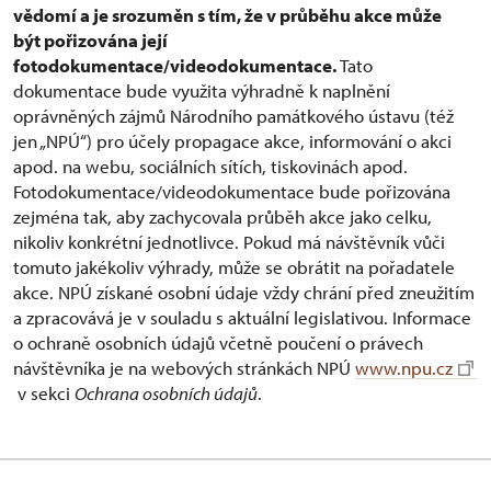
vědomí a je srozuměn s tím, že v průběhu akce může
být pořizována její
fotodokumentace/videodokumentace.
Tato
dokumentace bude využita výhradně k naplnění
oprávněných zájmů Národního památkového ústavu (též
jen „NPÚ“) pro účely propagace akce, informování o akci
apod. na webu, sociálních sítích, tiskovinách apod.
Fotodokumentace/videodokumentace bude pořizována
zejména tak, aby zachycovala průběh akce jako celku,
nikoliv konkrétní jednotlivce. Pokud má návštěvník vůči
tomuto jakékoliv výhrady, může se obrátit na pořadatele
akce. NPÚ získané osobní údaje vždy chrání před zneužitím
a zpracovává je v souladu s aktuální legislativou. Informace
o ochraně osobních údajů včetně poučení o právech
návštěvníka je na webových stránkách NPÚ
www.npu.cz
v sekci
Ochrana osobních údajů
.