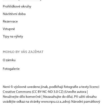
Prohlídkové okruhy
Návštěvní doba
Rezervace
Vstupné
Tipy na výlety
MOHLO BY VÁS ZAJÍMAT
O zámku
Fotogalerie
Není-li výslovně uvedeno jinak, podléhají fotografie a texty
licenci
Creative Commons
(CC BY-NC-ND 3.0 CZ) (Uveďte autora |
Neužívejte dílo komerčně | Nezasahujte do díla). Při užití obsahu
uvádějte odkaz na stránky www.npu.cz a „zdroj: Národní památkový