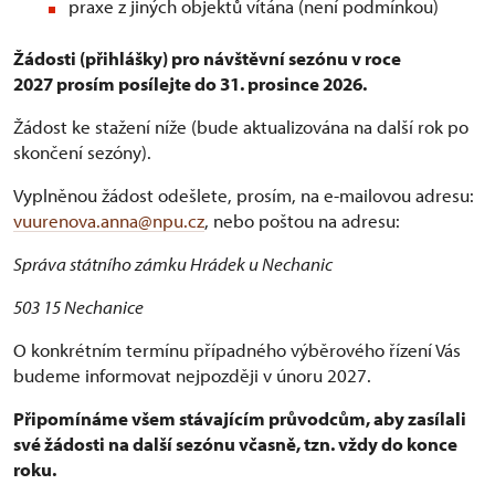
praxe z jiných objektů vítána (není podmínkou)
Žádosti (přihlášky) pro návštěvní sezónu v roce
2027 prosím posílejte do 31. prosince 2026.
Žádost ke stažení níže (bude aktualizována na další rok po
skončení sezóny).
Vyplněnou žádost odešlete, prosím, na e-mailovou adresu:
vuurenova.anna@npu.cz
, nebo poštou na adresu:
Správa státního zámku Hrádek u Nechanic
503 15 Nechanice
O konkrétním termínu případného výběrového řízení Vás
budeme informovat nejpozději v únoru 2027.
Připomínáme všem stávajícím průvodcům, aby zasílali
své žádosti na další sezónu včasně, tzn. vždy do konce
roku.