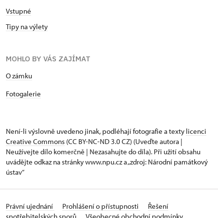
Vstupné
Tipy na výlety
MOHLO BY VÁS ZAJÍMAT
O zámku
Fotogalerie
Není-li výslovně uvedeno jinak, podléhají fotografie a texty
licenci
Creative Commons
(CC BY-NC-ND 3.0 CZ) (Uveďte autora |
Neužívejte dílo komerčně | Nezasahujte do díla). Při užití obsahu
uvádějte odkaz na stránky www.npu.cz a „zdroj: Národní památkový
ústav“
Právní ujednání
Prohlášení o přístupnosti
Řešení
spotřebitelských sporů
Všeobecné obchodní podmínky