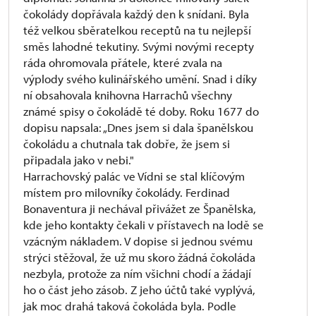
čokolády dopřávala každý den k snídani. Byla
též velkou sběratelkou receptů na tu nejlepší
směs lahodné tekutiny. Svými novými recepty
ráda ohromovala přátele, které zvala na
výplody svého kulinářského umění. Snad i díky
ní obsahovala knihovna Harrachů všechny
známé spisy o čokoládě té doby. Roku 1677 do
dopisu napsala: „Dnes jsem si dala španělskou
čokoládu a chutnala tak dobře, že jsem si
připadala jako v nebi."
Harrachovský palác ve Vídni se stal klíčovým
místem pro milovníky čokolády. Ferdinad
Bonaventura ji nechával přivážet ze Španělska,
kde jeho kontakty čekali v přístavech na lodě se
vzácným nákladem. V dopise si jednou svému
strýci stěžoval, že už mu skoro žádná čokoláda
nezbyla, protože za ním všichni chodí a žádají
ho o část jeho zásob. Z jeho účtů také vyplývá,
jak moc drahá taková čokoláda byla. Podle