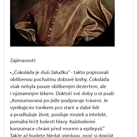
Zajímavosti:
• „Čokoláda je duší žaludku“ - takto popisovali
oblíbenou pochutinu dobové knihy. Čokoláda
však nebyla pouze oblíbeným dezertem, ale
i významným lékem. Doktoři své doby o ní psali:
„Konzumovaná po jídle podporuje trávení. Je
vynikajícím tonikem pro staré a slabé lidi
a prodlužuje život, posiluje mozek a intelekt,
pomáhá léčit bolesti hlavy. Každodenní
konzumace chrání před morem a epilepsií.“
Takže až budete hledat výmluvu, proč si dopřát