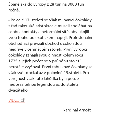
Španělska do Evropy z 28 tun na 3000 tun
ročně.
• Po celé 17. století se však milovníci čokolády
z řad rakouské aristokracie museli spoléhat na
osobní kontakty a neformální sítě, aby ukojili
svou touhu po exotickém nápoji. Profesionální
obchodníci převzali obchod s čokoládou
nejdříve v osmnáctém století. První výrobci
čokolády zahájili svou činnost kolem roku
1725 a jejich počet se v průběhu století
neustále zvyšoval. První tabulkové čokolády se
však svět dočkal až v polovině 19.století. Pro
veřejnost však tato lahůdka byla pouze
nedosažitelnou legendou až do století
dvacátého.
VIDEO
kardinál Arnošt