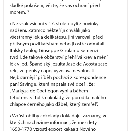
sladké pokušení, vězte, že vás ochrání před
morem. ?
• Ne však všichni v 17. století byli z novinky
nadšeni. Zatímco někteří ji chválili jako
všestranný lék a delikatesu, jiní varovali před
přílišným požitkářstvím nebo ji ostře odmítali.
Italský teolog Giuseppe Girolamo Semenzi
tvrdil, že takové obžerství přehřívá krev a mění
lék v jed. Španělský jezuita Jasé de Acosta zase
řekl, že pěnivý nápoj vyvolává nevolnosti.
Nejbizarnější příběh pochází z korespondence
paní Savinge, která napsala své dceři, že:
„Markýza de Coetlogon vypila během
těhotenství tolik čokolády, že porodila malého
chlapce černého jako ďábel, který zemřel“.
• Vzrůst obliby čokolády dokládají i záznamy, ve
kterých nacházíme informaci, že mezi lety
1650-1770 vzrostl export kakaa z Nového