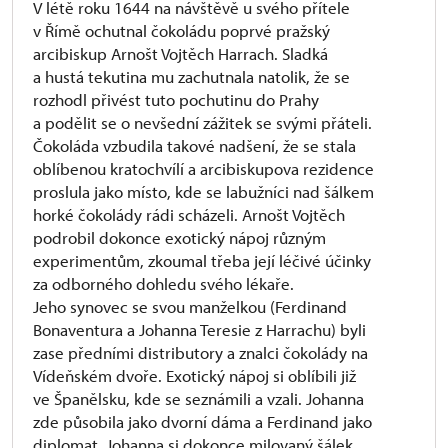
V létě roku 1644 na návštěvě u svého přítele
v Římě ochutnal čokoládu poprvé pražský
arcibiskup Arnošt Vojtěch Harrach. Sladká
a hustá tekutina mu zachutnala natolik, že se
rozhodl přivést tuto pochutinu do Prahy
a podělit se o nevšední zážitek se svými přáteli.
Čokoláda vzbudila takové nadšení, že se stala
oblíbenou kratochvílí a arcibiskupova rezidence
proslula jako místo, kde se labužníci nad šálkem
horké čokolády rádi scházeli. Arnošt Vojtěch
podrobil dokonce exotický nápoj různým
experimentům, zkoumal třeba její léčivé účinky
za odborného dohledu svého lékaře.
Jeho synovec se svou manželkou (Ferdinand
Bonaventura a Johanna Teresie z Harrachu) byli
zase předními distributory a znalci čokolády na
Vídeňském dvoře. Exotický nápoj si oblíbili již
ve Španělsku, kde se seznámili a vzali. Johanna
zde působila jako dvorní dáma a Ferdinand jako
diplomat. Johanna si dokonce milovaný šálek