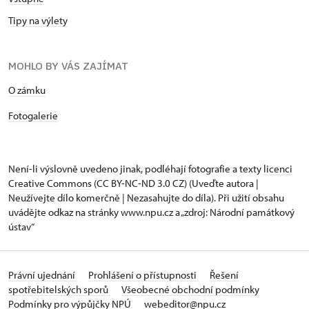
Tipy na výlety
MOHLO BY VÁS ZAJÍMAT
O zámku
Fotogalerie
Není-li výslovně uvedeno jinak, podléhají fotografie a texty
licenci
Creative Commons
(CC BY-NC-ND 3.0 CZ) (Uveďte autora |
Neužívejte dílo komerčně | Nezasahujte do díla). Při užití obsahu
uvádějte odkaz na stránky www.npu.cz a „zdroj: Národní památkový
ústav“
Právní ujednání
Prohlášení o přístupnosti
Řešení
spotřebitelských sporů
Všeobecné obchodní podmínky
Podmínky pro výpůjčky NPÚ
webeditor@npu.cz