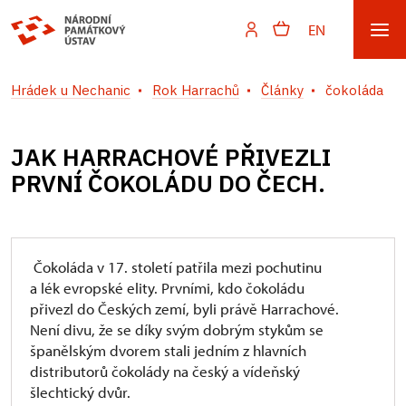
EN
Hrádek u Nechanic
Rok Harrachů
Články
čokoláda
JAK HARRACHOVÉ PŘIVEZLI
PRVNÍ ČOKOLÁDU DO ČECH.
Čokoláda v 17. století patřila mezi pochutinu
a lék evropské elity. Prvními, kdo čokoládu
přivezl do Českých zemí, byli právě Harrachové.
Není divu, že se díky svým dobrým stykům se
španělským dvorem stali jedním z hlavních
distributorů čokolády na český a vídeňský
šlechtický dvůr.