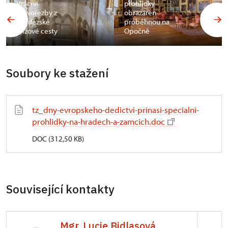
Vzácné
prohlídky
dřevořezby z
obrazáren
bezdězské
proběhnou na
křížové cesty
Opočně
Soubory ke stažení
tz_dny-evropskeho-dedictvi-prinasi-specialni-
prohlidky-na-hradech-a-zamcich.doc
DOC (312,50 KB)
Související kontakty
Mgr. Lucie Bidlasová