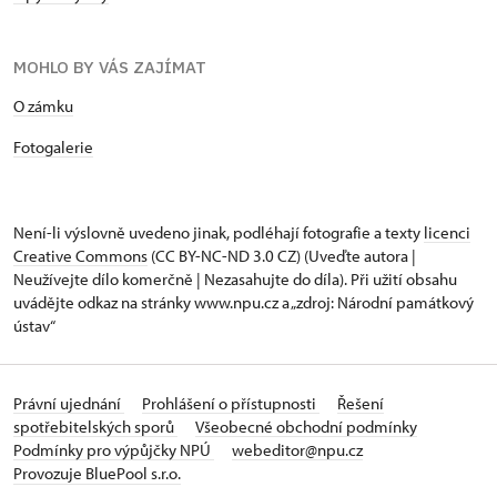
MOHLO BY VÁS ZAJÍMAT
O zámku
Fotogalerie
Není-li výslovně uvedeno jinak, podléhají fotografie a texty
licenci
Creative Commons
(CC BY-NC-ND 3.0 CZ) (Uveďte autora |
Neužívejte dílo komerčně | Nezasahujte do díla). Při užití obsahu
uvádějte odkaz na stránky www.npu.cz a „zdroj: Národní památkový
ústav“
Právní ujednání
Prohlášení o přístupnosti
Řešení
spotřebitelských sporů
Všeobecné obchodní podmínky
Podmínky pro výpůjčky NPÚ
webeditor@npu.cz
Provozuje BluePool s.r.o.