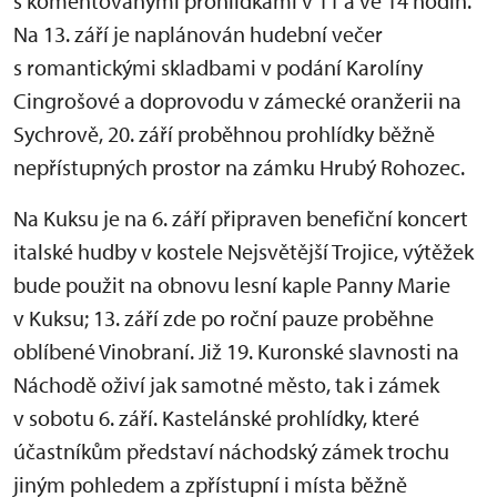
s komentovanými prohlídkami v 11 a ve 14 hodin.
Na 13. září je naplánován hudební večer
s romantickými skladbami v podání Karolíny
Cingrošové a doprovodu v zámecké oranžerii na
Sychrově, 20. září proběhnou prohlídky běžně
nepřístupných prostor na zámku Hrubý Rohozec.
Na Kuksu je na 6. září připraven benefiční koncert
italské hudby v kostele Nejsvětější Trojice, výtěžek
bude použit na obnovu lesní kaple Panny Marie
v Kuksu; 13. září zde po roční pauze proběhne
oblíbené Vinobraní. Již 19. Kuronské slavnosti na
Náchodě oživí jak samotné město, tak i zámek
v sobotu 6. září. Kastelánské prohlídky, které
účastníkům představí náchodský zámek trochu
jiným pohledem a zpřístupní i místa běžně