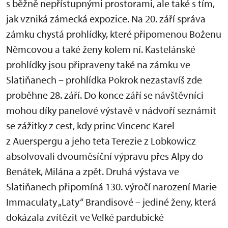
s běžně nepřístupnými prostorami, ale také s tím,
jak vzniká zámecká expozice. Na 20. září správa
zámku chystá prohlídky, které připomenou Boženu
Němcovou a také ženy kolem ní. Kastelánské
prohlídky jsou připraveny také na zámku ve
Slatiňanech – prohlídka Pokrok nezastavíš zde
proběhne 28. září. Do konce září se návštěvníci
mohou díky panelové výstavě v nádvoří seznámit
se zážitky z cest, kdy princ Vincenc Karel
z Auerspergu a jeho teta Terezie z Lobkowicz
absolvovali dvouměsíční výpravu přes Alpy do
Benátek, Milána a zpět. Druhá výstava ve
Slatiňanech připomíná 130. výročí narození Marie
Immaculaty „Laty“ Brandisové – jediné ženy, která
dokázala zvítězit ve Velké pardubické