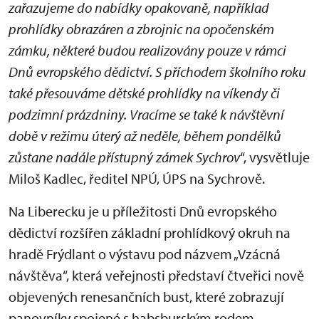
zařazujeme do nabídky opakovaně, například
prohlídky obrazáren a zbrojnic na opočenském
zámku, některé budou realizovány pouze v rámci
Dnů evropského dědictví. S příchodem školního roku
také přesouváme dětské prohlídky na víkendy či
podzimní prázdniny. Vracíme se také k návštěvní
době v režimu úterý až neděle, během pondělků
zůstane nadále přístupný zámek Sychrov
“, vysvětluje
Miloš Kadlec, ředitel NPÚ, ÚPS na Sychrově.
Na Liberecku je u příležitosti Dnů evropského
dědictví rozšířen základní prohlídkový okruh na
hradě Frýdlant o výstavu pod názvem „Vzácná
návštěva“, která veřejnosti představí čtveřici nově
objevených renesančních bust, které zobrazují
panovníky spojené s habsburským rodem.