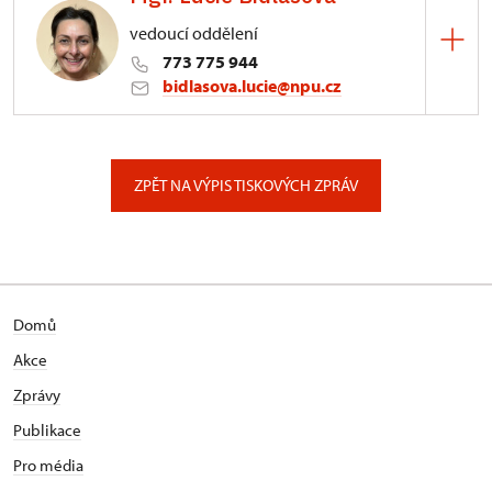
vedoucí oddělení
773 775 944
bidlasova.lucie@npu.cz
ÚPS na Sychrově
Zámecký park 1/, Slatiňany
ZPĚT NA VÝPIS TISKOVÝCH ZPRÁV
Domů
Akce
Zprávy
Publikace
Pro média