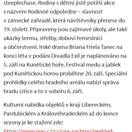
steeplechase. Rodiny s dětmi jistě potěší akce
s názvem Rodinné odpoledne – slavnost
v zámecké zahradě, která návštěvníky přenese do
19. století. Připraveny jsou zajímavé úkoly, ale také
ukázky šermu, střelby, doboví řemeslníci
a občerstvení. Irské drama Briana Friela Tanec na
konci léta v podání Divadla Exil je naplánováno na
5. září na Kunětické hoře, Festival medu a jablek
pod Kunětickou horou proběhne 20. září. Speciální
prohlídky celého hradního areálu nabízí správa
hradu Litice a to v sobotu 6. září.
Kulturní nabídka objektů v kraji Libereckém,
Pardubickém a Královéhradeckém až do konce
sezony je ke stažení zde:
https://www.npu.cz/cs/ups-sychrov/prehled-