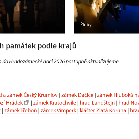
Žleby
h památek podle krajů
 do Hradozámecké noci 2026 postupně aktualizujeme.
d a zámek Český Krumlov
|
zámek Dačice
|
zámek Hluboká na
ozí Hrádek
|
zámek Kratochvíle
|
hrad Landštejn
|
hrad No
k
|
zámek Třeboň
|
zámek Vimperk
|
klášter Zlatá Koruna
|
hra