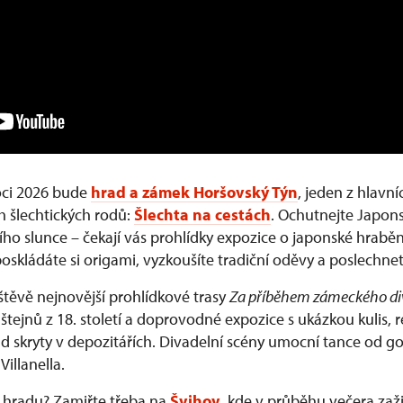
ci 2026 bude
hrad a zámek Horšovský Týn
, jeden z hlavn
h šlechtických rodů:
Šlechta na cestách
. Ochutnejte Japons
ho slunce – čekají vás prohlídky expozice o japonské hrabě
poskládáte si origami, vyzkoušíte tradiční oděvy a poslechne
štěvě nejnovější prohlídkové trasy
Za příběhem zámeckého di
tejnů z 18. století a doprovodné expozice s ukázkou kulis, 
d skryty v depozitářích. Divadelní scény umocní tance od go
illanella.
a hradu? Zamiřte třeba na
Švihov
, kde v průběhu večera zaži