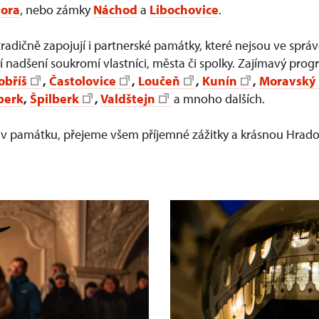
hora
, nebo zámky
Náchod
a
Libochovice
.
adičně zapojují i partnerské památky, které nejsou ve sprá
ají nadšení soukromí vlastníci, města či spolky. Zajímavý pro
obříš
,
Častolovice
,
Loučeň
,
Kunín
,
Moravský
berk
,
Špilberk
,
Valdštejn
a mnoho dalších.
oliv památku, přejeme všem příjemné zážitky a krásnou Hra