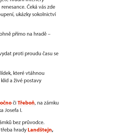
 renesance. Čeká vás zde
upení, ukázky sokolnictví
 ohně přímo na hradě –
vydat proti proudu času se
ídek, které vtáhnou
 klid a živé postavy
očno
či
Třeboň
, na zámku
a Josefa I.
zámků bez průvodce.
e třeba hrady
Landštejn
,