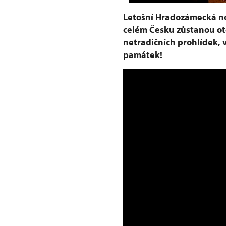
Letošní Hradozámecká no
celém Česku zůstanou ot
netradičních prohlídek, 
památek!