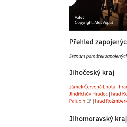
Valeč
Copyright: Aleš Vopat
Přehled zapojenýc
Seznam památek zapojených
Jihočeský kraj
zámek Červená Lhota
|
hra
Jindřichův Hradec
|
hrad K
Palupín
|
hrad Rožmber
Jihomoravský kraj