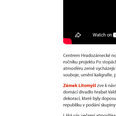
Centrem Hradozámecké no
ročníku projektu Po stopác
atmosféru země vycházející
souboje, umění kaligrafie, 
Zámek Litomyšl
zve k náv
domácí divadlo hrabat Valdš
dekorací, které byly doposu
republiku v podání skupiny V
Láká vás večerní atmosfér