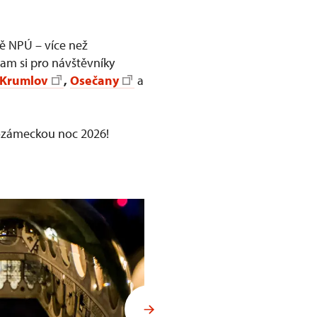
vě NPÚ – více než
gram si pro návštěvníky
 Krumlov
,
Osečany
a
dozámeckou noc 2026!