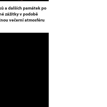
ků a dalších památek po
né zážitky v podobě
ečnou večerní atmosféru