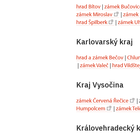
hrad Bítov
|
zámek Bučovic
zámek Miroslav
|
zámek 
hrad Špilberk
|
zámek Uh
Karlovarský kraj
hrad a zámek Bečov
|
Chlum
|
zámek Valeč
|
hrad Vildšte
Kraj Vysočina
zámek Červená Řečice
|
Humpolcem
|
zámek Tel
Královehradecký k