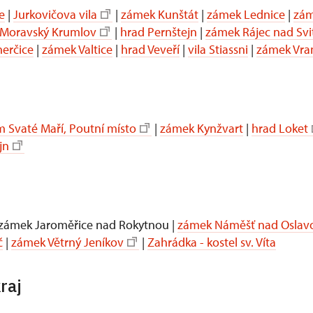
e
|
Jurkovičova vila
|
zámek Kunštát
|
zámek Lednice
|
zám
Moravský Krumlov
|
hrad Pernštejn
|
zámek Rájec nad Sv
erčice
|
zámek Valtice
|
hrad Veveří
|
vila Stiassni
|
zámek Vra
 Svaté Maří, Poutní místo
|
zámek Kynžvart
|
hrad Loket
jn
 zámek Jaroměřice nad Rokytnou |
zámek Náměšť nad Oslav
č
|
zámek Větrný Jeníkov
|
Zahrádka - kostel sv. Víta
raj