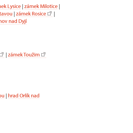
ek Lysice
|
zámek Milotice
|
itavou
|
zámek Rosice
|
nov nad Dyjí
|
zámek Toužim
ou
|
hrad Orlík nad