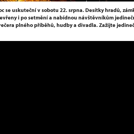
c se uskuteční v sobotu 22. srpna. Desítky hradů, zám
evřeny i po setmění a nabídnou návštěvníkům jedineč
večera plného příběhů, hudby a divadla. Zažijte jedin