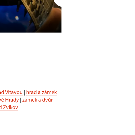
Opočno
d Vltavou
|
hrad a zámek
vé Hrady
|
zámek a dvůr
d Zvíkov