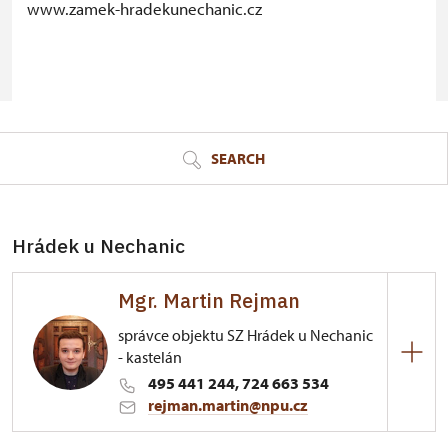
www.zamek-hradekunechanic.cz
© Seznam.cz a.s. a další
SEARCH
Hrádek u Nechanic
Mgr. Martin Rejman
správce objektu SZ Hrádek u Nechanic
- kastelán
495 441 244, 724 663 534
rejman.martin@npu.cz
Zámek Hrádek u Nechanic