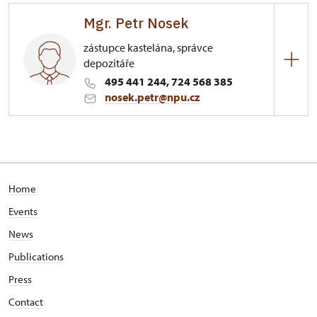
Mgr. Petr Nosek
Lubno 66/, Hrádek u Nechanic
zástupce kastelána, správce
depozitáře
495 441 244, 724 568 385
nosek.petr@npu.cz
Zámek Hrádek u Nechanic
Lubno 66/, Hrádek u Nechanic
Home
Events
News
Publications
Press
Contact