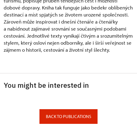
turismu, popisuje průběh tehdejších cest i možnosti
dobové dopravy. Kniha tak funguje jako bedekr oblíbených
destinací a míst spjatých se životem urozené společnosti.
Zároveň může inspirovat i dnešní čtenáře a čtenářky
a nabídnout zajímavé srovnání se současnými podobami
cestování. Jednotlivé texty vynikají čtivým a srozumitelným
stylem, který osloví nejen odborníky, ale i širší veřejnost se
zájmem o historii, cestování a životní styl šlechty.
You might be interested in
BACK TO PUBLICATIONS