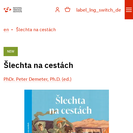
label_lng_switch_de
en
Šlechta na cestách
NEW
Šlechta na cestách
PhDr. Peter Demeter, Ph.D. (ed.)