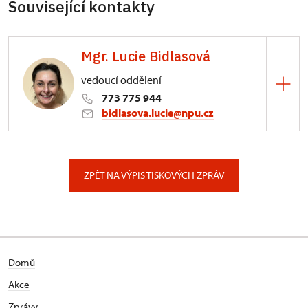
Související kontakty
Mgr. Lucie Bidlasová
vedoucí oddělení
773 775 944
bidlasova.lucie@npu.cz
ÚPS na Sychrově
Zámecký park 1/, Slatiňany
ZPĚT NA VÝPIS TISKOVÝCH ZPRÁV
Domů
Akce
Zprávy