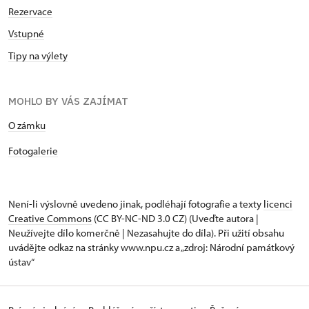
Rezervace
Vstupné
Tipy na výlety
MOHLO BY VÁS ZAJÍMAT
O zámku
Fotogalerie
Není-li výslovně uvedeno jinak, podléhají fotografie a texty
licenci
Creative Commons
(CC BY-NC-ND 3.0 CZ) (Uveďte autora |
Neužívejte dílo komerčně | Nezasahujte do díla). Při užití obsahu
uvádějte odkaz na stránky www.npu.cz a „zdroj: Národní památkový
ústav“