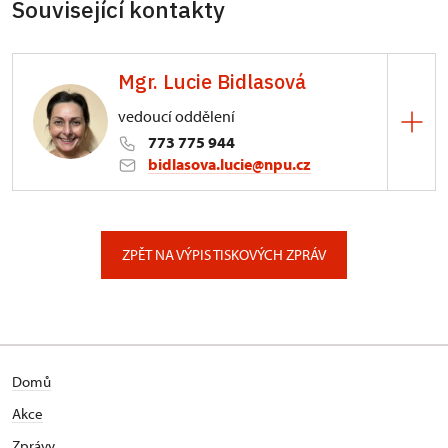
Související kontakty
Mgr. Lucie Bidlasová
vedoucí oddělení
773 775 944
bidlasova.lucie@npu.cz
ÚPS na Sychrově
Zámecký park 1/, Slatiňany
ZPĚT NA VÝPIS TISKOVÝCH ZPRÁV
Domů
Akce
Zprávy