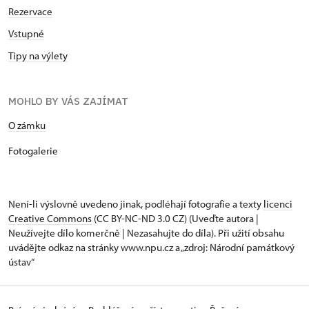
Rezervace
Vstupné
Tipy na výlety
MOHLO BY VÁS ZAJÍMAT
O zámku
Fotogalerie
Není-li výslovně uvedeno jinak, podléhají fotografie a texty
licenci
Creative Commons
(CC BY-NC-ND 3.0 CZ) (Uveďte autora |
Neužívejte dílo komerčně | Nezasahujte do díla). Při užití obsahu
uvádějte odkaz na stránky www.npu.cz a „zdroj: Národní památkový
ústav“