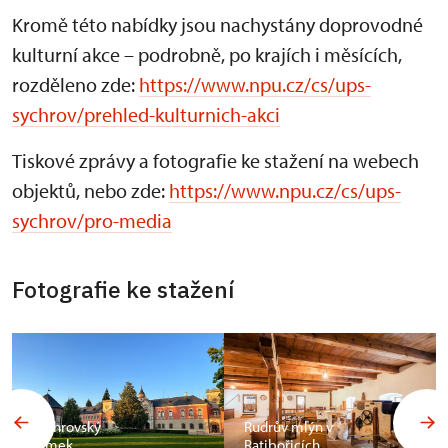
Kromě této nabídky jsou nachystány doprovodné
kulturní akce – podrobně, po krajích i měsících,
rozděleno zde:
https://www.npu.cz/cs/ups-
sychrov/prehled-kulturnich-akci
Tiskové zprávy a fotografie ke stažení na webech
objektů, nebo zde:
https://www.npu.cz/cs/ups-
sychrov/pro-media
Fotografie ke stažení
Sychrovský
Rudrův mlýn v
zámek
Ratibořicích