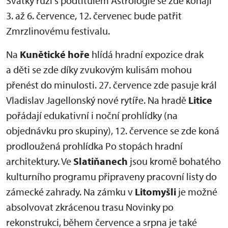
Svátky růží s podtitulem Astrologie se zde konají
3. až 6. července, 12. červenec bude patřit
Zmrzlinovému festivalu.
Na
Kunětické hoře
hlídá hradní expozice drak
a děti se zde díky zvukovým kulisám mohou
přenést do minulosti. 27. července zde pasuje král
Vladislav Jagellonský nové rytíře. Na hradě
Litice
pořádají edukativní i noční prohlídky (na
objednávku pro skupiny), 12. července se zde koná
prodloužená prohlídka Po stopách hradní
architektury. Ve
Slatiňanech
jsou kromě bohatého
kulturního programu připraveny pracovní listy do
zámecké zahrady. Na zámku v
Litomyšli
je možné
absolvovat zkrácenou trasu Novinky po
rekonstrukci, během července a srpna je také