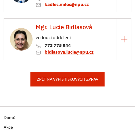
kadlec.milos@npu.cz
ÚPS na Sychrově
Mgr. Lucie Bidlasová
3/, Sychrov 3
vedoucí oddělení
773 775 944
bidlasova.lucie@npu.cz
ÚPS na Sychrově
Zámecký park 1/, Slatiňany
ZPĚT NA VÝPIS TISKOVÝCH ZPRÁV
Domů
Akce