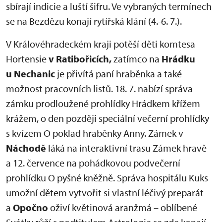
sbírají indicie a luští šifru. Ve vybraných termínech
se na Bezdězu konají rytířská klání (4.-6. 7.).
V Královéhradeckém kraji potěší děti komtesa
Hortensie
v Ratibořicích,
zatímco na
Hrádku
u Nechanic
je přivítá paní hraběnka a také
možnost pracovních listů. 18. 7. nabízí správa
zámku prodloužené prohlídky Hrádkem křížem
krážem, o den později speciální večerní prohlídky
s kvízem O poklad hraběnky Anny. Zámek v
Náchodě
láká na interaktivní trasu Zámek hravě
a 12. července na pohádkovou podvečerní
prohlídku O pyšné kněžně. Správa hospitálu Kuks
umožní dětem vytvořit si vlastní léčivý preparát
a
Opočno
oživí květinová aranžmá – oblíbené