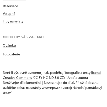
Rezervace
Vstupné
Tipy na výlety
MOHLO BY VÁS ZAJÍMAT
O zámku
Fotogalerie
Není-li výslovně uvedeno jinak, podléhají fotografie a texty
licenci
Creative Commons
(CC BY-NC-ND 3.0 CZ) (Uveďte autora |
Neužívejte dílo komerčně | Nezasahujte do díla). Při užití obsahu
uvádějte odkaz na stránky www.npu.cz a „zdroj: Národní památkový
ústav“