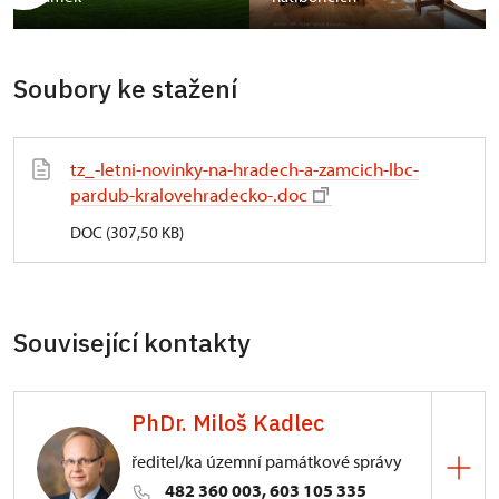
Soubory ke stažení
tz_-letni-novinky-na-hradech-a-zamcich-lbc-
pardub-kralovehradecko-.doc
DOC (307,50 KB)
Související kontakty
PhDr. Miloš Kadlec
ředitel/ka územní památkové správy
482 360 003, 603 105 335