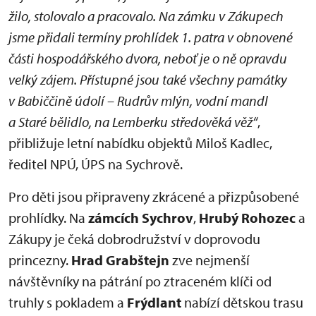
žilo, stolovalo a pracovalo. Na zámku v Zákupech
jsme přidali termíny prohlídek 1. patra v obnovené
části hospodářského dvora, neboť je o ně opravdu
velký zájem. Přístupné jsou také všechny památky
v Babiččině údolí – Rudrův mlýn, vodní mandl
a Staré bělidlo, na Lemberku středověká věž“
,
přibližuje letní nabídku objektů Miloš Kadlec,
ředitel NPÚ, ÚPS na Sychrově.
Pro děti jsou připraveny zkrácené a přizpůsobené
prohlídky. Na
zámcích Sychrov
,
Hrubý Rohozec
a
Zákupy je čeká dobrodružství v doprovodu
princezny.
Hrad Grabštejn
zve nejmenší
návštěvníky na pátrání po ztraceném klíči od
truhly s pokladem a
Frýdlant
nabízí dětskou trasu