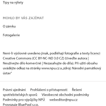
Tipy na výlety
MOHLO BY VÁS ZAJÍMAT
O zámku
Fotogalerie
Není-li výslovně uvedeno jinak, podléhají fotografie a texty
licenci
Creative Commons
(CC BY-NC-ND 3.0 CZ) (Uveďte autora |
Neužívejte dílo komerčně | Nezasahujte do díla). Při užití obsahu
uvádějte odkaz na stránky www.npu.cz a „zdroj: Národní památkový
ústav“
Právní ujednání
Prohlášení o přístupnosti
Řešení
spotřebitelských sporů
Všeobecné obchodní podmínky
Podmínky pro výpůjčky NPÚ
webeditor@npu.cz
Provozuje BluePool s.r.o.