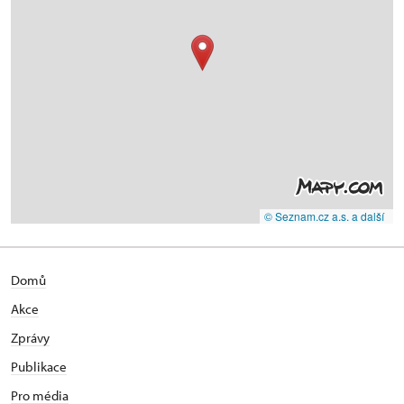
© Seznam.cz a.s. a další
Domů
Akce
Zprávy
Publikace
Pro média