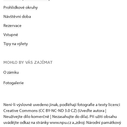
Prohlídkové okruhy
Návštěvní doba
Rezervace
Vstupné
Tipy na výlety
MOHLO BY VÁS ZAJÍMAT
O zámku
Fotogalerie
Není-li výslovně uvedeno jinak, podléhají fotografie a texty
licenci
Creative Commons
(CC BY-NC-ND 3.0 CZ) (Uveďte autora |
Neužívejte dílo komerčně | Nezasahujte do díla). Při užití obsahu
uvádějte odkaz na stránky www.npu.cz a „zdroj: Národní památkový