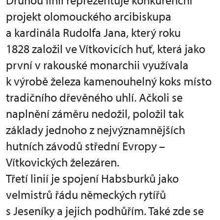
Druhou linii reprezentuje konkurenční
projekt olomouckého arcibiskupa
a kardinála Rudolfa Jana, který roku
1828 založil ve Vítkovicích huť, která jako
první v rakouské monarchii využívala
k výrobě železa kamenouhelný koks místo
tradičního dřevěného uhlí. Ačkoli se
naplnění záměru nedožil, položil tak
základy jednoho z nejvýznamnějších
hutních závodů střední Evropy –
Vítkovických železáren.
Třetí linií je spojení Habsburků jako
velmistrů řádu německých rytířů
s Jeseníky a jejich podhůřím. Také zde se