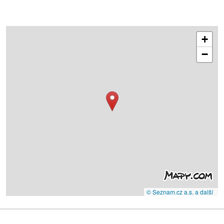
+
−
© Seznam.cz a.s. a další