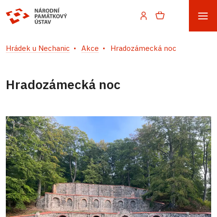
Hrádek u Nechanic
Akce
Hradozámecká noc
Hradozámecká noc